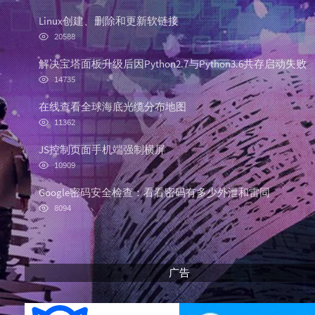
o
a
a
p
t
n
Linux创建、删除和更新软链接
u
e
d
浏
20588
l
s
o
览
次
a
t
m
解决宝塔面板升级后因Python2.7与Python3.6共存启动失败
数:
r
c
a
浏
14735
览
a
o
r
次
r
m
t
在线查看全球海底光缆分布地图
数:
浏
t
m
i
11362
览
i
e
c
次
JS控制页面手机端强制横屏
c
n
l
数:
浏
l
t
e
10909
览
e
s
s
次
Google密码安全检查：看看密码有多少外泄和雷同
s
数:
浏
8094
览
次
数:
广告