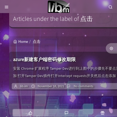
Articles under the label of 点击
Home
点击
azure新建客户端密码修改期限
安装 Chrome 扩展程序 Tamper Dev进行到上图中的步骤先不要点
加 打开Tamper Dev插件打开Intercept requests开关然后点击添
在Tamper Dev中找到下图中的位置修改时间，然后点击小飞机提
lib.im
November 18, 2021
No comments
交，马上点击插件左上角取消成功：
P
L
R