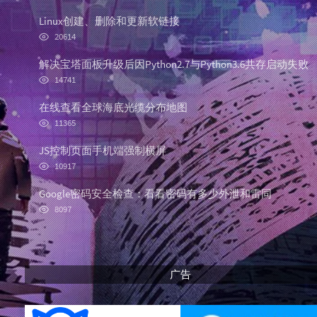
o
a
a
p
t
n
Linux创建、删除和更新软链接
u
e
d
浏
20614
l
s
o
览
次
a
t
m
解决宝塔面板升级后因Python2.7与Python3.6共存启动失败
数:
r
c
a
浏
14741
览
a
o
r
次
r
m
t
在线查看全球海底光缆分布地图
数:
浏
t
m
i
11365
览
i
e
c
次
JS控制页面手机端强制横屏
c
n
l
数:
浏
l
t
e
10917
览
e
s
s
次
Google密码安全检查：看看密码有多少外泄和雷同
s
数:
浏
8097
览
次
数:
广告