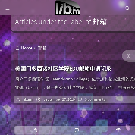
Articles under the label of 邮箱
Home
邮箱
美国门多西诺社区学院EDU邮箱申请记录
简介门多西诺学院（Mendocino College）位于加利福尼亚州的尤
亚镇（Ukiah），是一所公立社区学院，成立于1973年，拥有在校
学生3千多人。门多西诺学院也是加州社区学院系统112所学校的
lib.im
September 27, 2019
3 comments
员，校园占地0.51平方公里。门多西诺学院只提供2年制的副学士
位和一些其它的文凭课程，开设的专业领域较为广泛，较受欢迎
专业包括：文理科学，通识教育与人文科学，商科、管理、市场
P
L
R
销及其相关...