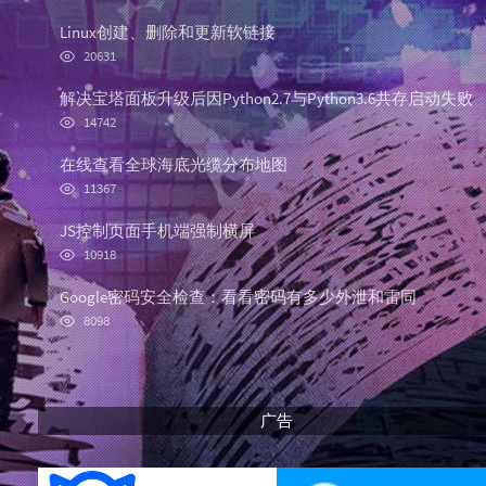
o
a
a
p
t
n
Linux创建、删除和更新软链接
u
e
d
浏
20631
l
s
o
览
次
a
t
m
解决宝塔面板升级后因Python2.7与Python3.6共存启动失败
数:
r
c
a
浏
14742
览
a
o
r
次
r
m
t
在线查看全球海底光缆分布地图
数:
浏
t
m
i
11367
览
i
e
c
次
JS控制页面手机端强制横屏
c
n
l
数:
浏
l
t
e
10918
览
e
s
s
次
Google密码安全检查：看看密码有多少外泄和雷同
s
数:
浏
8098
览
次
数:
广告