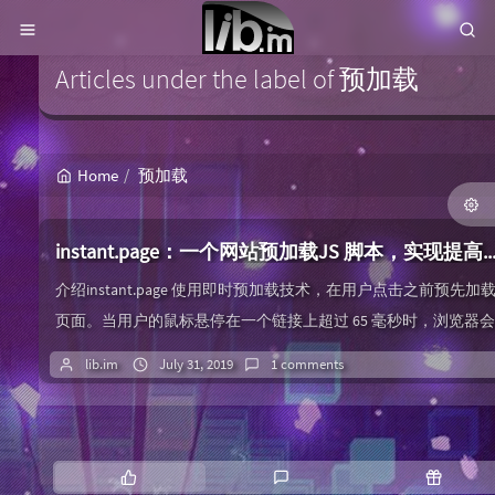
Articles under the label of 预加载
Home
预加载
instant.page：一个网站预加载JS 脚本，实现提高网站页面
介绍instant.page 使用即时预加载技术，在用户点击之前预先加
页面。当用户的鼠标悬停在一个链接上超过 65 毫秒时，浏览器会
对此页面进行预加载，当用户点击链接后，就从预加载的缓存中
lib.im
July 31, 2019
1 comments
接读取页面内容，从而达到缩短页面加载时间的目的。
instant.page 是渐进式增强 - 对不支持它的浏览器没有影响。官
站：instant.pageinstant.page的前身应该就是insta...
P
L
R