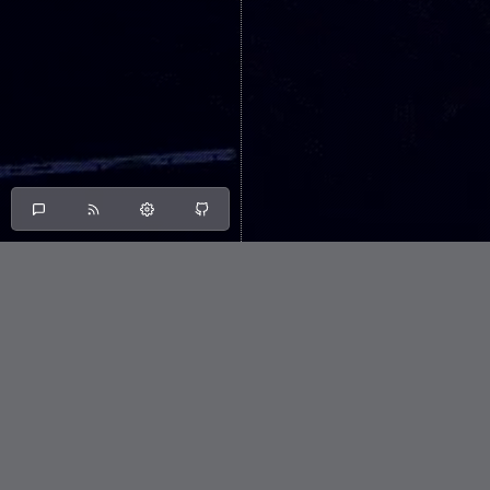
Articles under the 
Home
intercept