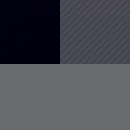
P
L
R
o
a
a
p
t
n
Linux创建、删除和更新软链接
u
e
d
浏
20613
览
l
s
o
次
a
t
m
解决宝塔面
数:
r
c
a
浏
14740
览
a
o
r
次
r
m
t
在线查看全球海底光缆分布地
数:
浏
t
m
i
ev进行到上图中的步骤先不要点添加 打
11365