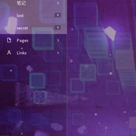
笔记
lost
0
secret
0
Pages
关于
Links
脚本收集
喜淘购
时光机
脚本2025