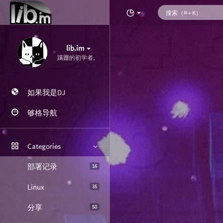
lib.im
蹒跚的初学者。
如果我是DJ
够格导航
Categories
部署记录
16
Linux
35
分享
50