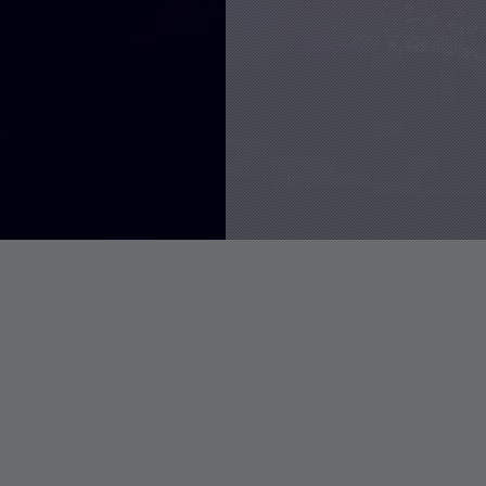
P
L
R
o
a
a
p
t
n
Linux创建、删除和更新软链接
u
e
d
浏
20620
览
l
s
o
次
a
t
m
解决宝塔面
数:
r
c
a
浏
14741
览
a
o
r
易163、清华大学源
次
r
m
t
在线查看全球海底光缆分布地
数:
浏
t
m
i
ch jessie wheezy 分别对应
11366