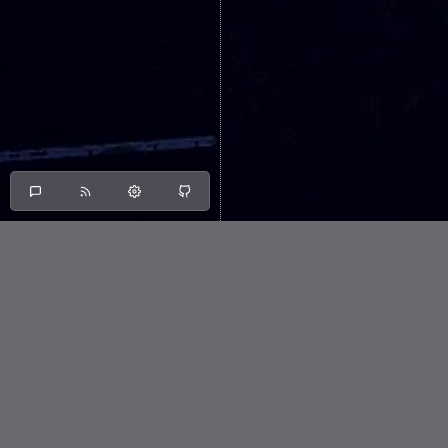
Articles under the
Home
sources