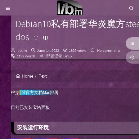
Debian10私有部署华炎魔方ste
dos
Author：
发
lib.im
June 14, 2022
1892 views
No comments
布
Categories：
1192 words
部署记录
Linux
时
间：
Home
Text
根据
官方文档Mac部署
目前已安装宝塔面板
安装运行环境