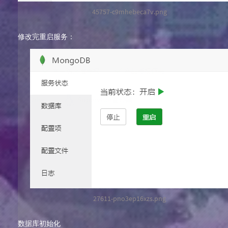
45757-c9mhebeca7v.png
修改完重启服务：
27611-pno3ep16xzs.png
数据库初始化