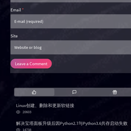
Email
*
Site
Leave a Comment
P
L
R
o
a
a
p
t
n
Linux创建、删除和更新软链接
u
e
d
浏
20603
l
s
o
览
次
a
t
m
解决宝塔面板升级后因Python2.7与Python3.6共存启动失败
数:
r
c
a
浏
14738