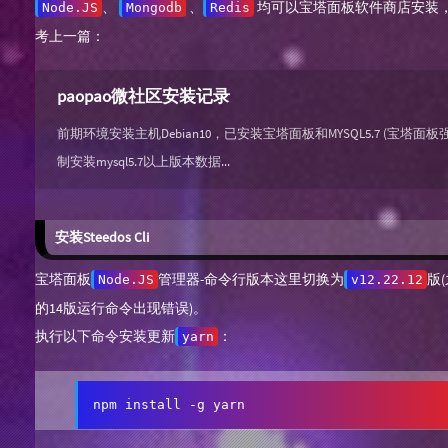
、
、
均可以宝塔面板软件商店安装
Node.JS
Mongodb
Redis
考上一篇：
paopao微社区安装记录
前期环境安装主机Debian10，已安装宝塔面板和MYSQL5.7 (宝塔面板
制安装mysql5.7以上版本数据...
安装Steedos Cli
宝塔面板
管理器-命令行版本这里切换为
版
Node.JS
v12.22.12
的14版运行命令出现错误)。
执行以下命令安装更新
：
yarn
npm install -g yarn