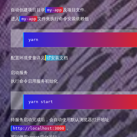
自动创建项目目录
及项目文件.
my-app
进入
文件夹执行命令安装依赖包：
my-app
yarn
配置环境变量详见
安装文档
启动服务
执行命令启用服务初始化
yarn start
待服务启动完成后，会自动使用默认浏览器打开地址
。
http://localhost:3000