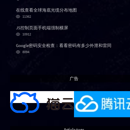
览
a
o
r
次
r
m
t
在线查看全球海底光缆分布地图
数:
浏
t
m
i
11362
览
i
e
c
次
JS控制页面手机端强制横屏
c
n
l
数:
浏
l
t
e
10912
览
e
s
s
次
Google密码安全检查：看看密码有多少外泄和雷同
s
数:
浏
8094
览
次
数:
广告
Article tags