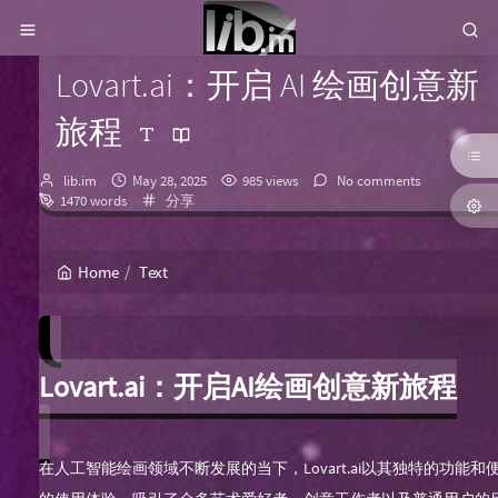
Lovart.ai：开启 AI 绘画创意新
旅程
Author：
发
lib.im
May 28, 2025
985 views
No comments
布
Categories：
1470 words
分享
时
间：
Home
Text
Lovart.ai：开启AI绘画创意新旅程
在人工智能绘画领域不断发展的当下，Lovart.ai以其独特的功能和