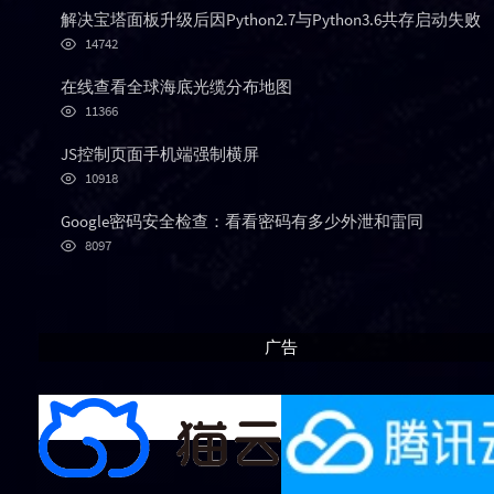
次
a
t
m
解决宝塔面板升级后因Python2.7与Python3.6共存启动失败
数:
r
c
a
浏
14742
览
a
o
r
次
r
m
t
在线查看全球海底光缆分布地图
数:
浏
t
m
i
11366
览
i
e
c
次
JS控制页面手机端强制横屏
c
n
l
数:
浏
l
t
e
10918
览
e
s
s
次
Google密码安全检查：看看密码有多少外泄和雷同
s
数:
浏
8097
览
次
数:
广告