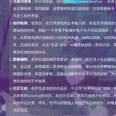
注册与登录
：打开浏览器，访问
https://www.lovart.ai/
，在首
击注册按钮，填写邮箱、设置密码完成注册流程，之后登录账号
可进入创作界面。
创作绘画
：登录后，在主界面找到文本输入框，在这里详细描述
要绘制的内容。例如“一个穿着宇航服的兔子在月球表面跳跃”。
后，在风格选择区域挑选心仪的绘画风格，如科幻风格、水彩风
等。完成设置后，点击“生成”按钮，AI便开始创作，稍等片刻，
看到生成的绘画作品。
图像编辑
：若对生成的画作需要进一步编辑，点击进入作品编辑
面。在这里，利用裁剪工具调整画面的构图，通过色彩调整滑块
画面的色调、亮度等参数，还能从滤镜库中选择合适的滤镜，为
增添独特的艺术效果。
社区互动
：创作完成满意的作品后，可点击“分享到社区”按钮，
品发布到Lovart.ai的社区。在社区页面，浏览其他用户的作品，
欢的作品点赞、评论，也可以回复他人对自己作品的评论，积极
社区交流。