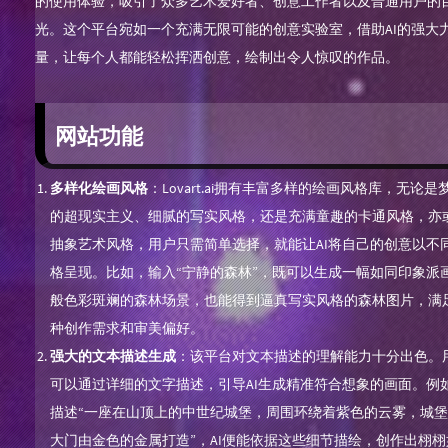
的使用体验，吸引了众多艺术爱好者、创意工作者以及普通用户的
光。这个平台宛如一个充满无限可能的创意实验室，借助AI的强大
量，让每个人都能轻松挥洒创意，绘制出令人惊叹的作品。
网站功能
多样化绘画风格
：Lovart.ai拥有丰富多样的绘画风格库，无论是
的超现实主义、细腻的写实风格，还是充满童趣的卡通风格，亦
抽象艺术风格，用户只需简单选择，就能让AI将自己的创意以不
格呈现。比如，输入“宁静的森林”，既可以生成一幅如同印象派
般色彩斑斓的森林场景，也能得到逼真写实风格的森林图片，满
种创作需求和审美偏好。
强大的文本描述生成
：该平台对文本描述的理解能力十分出色。
可以通过详细的文字描述，引导AI生成精准符合想象的画面。例
描述“一座在山顶上的中世纪城堡，周围环绕着紫色的云雾，城
大门由金色的金属打造”，AI便能依据这些细节描绘，创作出栩栩