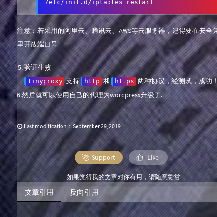
/etc/init.d/iptables restart
注意：若采用的阿里云、腾讯云、AWS等云服务器，记得要在安全
里开放端口号
验证生效
支持
和
两种协议，经测试，成功
tinyproxy
http
https
6.然后就可以使用自己的代理为wordpress升级了.
Last modification：September 29, 2019
Support
Like
如果觉得我的文章对你有用，请随意赞赏
文章引用
反向引用