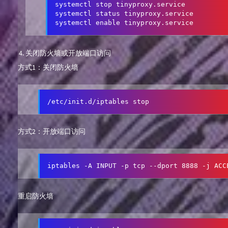
systemctl stop tinyproxy.service 

systemctl status tinyproxy.service 

systemctl enable tinyproxy.service 
关闭防火墙或开放端口访问
方式1：关闭防火墙
/etc/init.d/iptables stop
方式2：开放端口访问
iptables -A INPUT -p tcp --dport 8888 -j ACC
重启防火墙