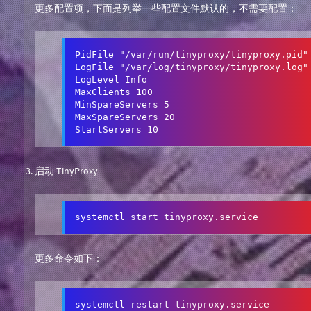
更多配置项，下面是列举一些配置文件默认的，不需要配置：
PidFile "/var/run/tinyproxy/tinyproxy.pid"

LogFile "/var/log/tinyproxy/tinyproxy.log"

LogLevel Info

MaxClients 100

MinSpareServers 5

MaxSpareServers 20

StartServers 10
启动 TinyProxy
systemctl start tinyproxy.service 
更多命令如下：
systemctl restart tinyproxy.service 
