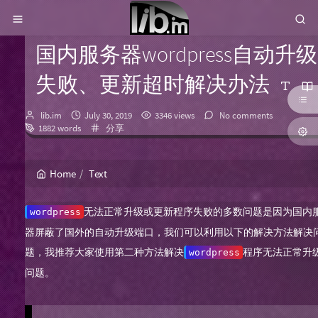
国内服务器wordpress自动升级
失败、更新超时解决办法
Author：
发
lib.im
July 30, 2019
3346 views
No comments
布
Categories：
1882 words
分享
时
间：
Home
Text
无法正常升级或更新程序失败的多数问题是因为国内
wordpress
器屏蔽了国外的自动升级端口，我们可以利用以下的解决方法解决
题，我推荐大家使用第二种方法解决
程序无法正常升
wordpress
问题。