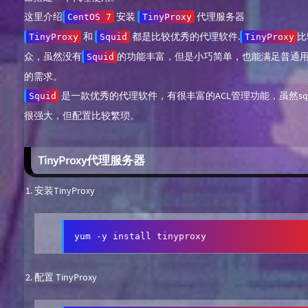
这里介绍
安装
代理服务器
CentOS 7
TinyProxy
和
都是比较优秀的代理软件.
比
TinyProxy
Squid
TinyProxy
众，虽然没有
的功能丰富，但是小巧简单，也能满足普通
Squid
的需求。
是一款优秀的代理软件，有很丰富的ACL管理功能，虽然squ
Squid
很强大，但配置比较繁琐。
TinyProxy代理服务器
安装TinyProxy
yum -y install tinyproxy
配置 TinyProxy