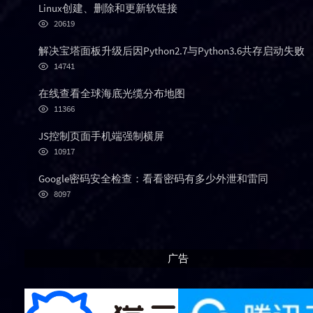
p
t
n
Linux创建、删除和更新软链接
u
e
d
浏
20619
l
s
o
览
次
a
t
m
解决宝塔面板升级后因Python2.7与Python3.6共存启动失败
数:
r
c
a
浏
14741
览
a
o
r
次
r
m
t
在线查看全球海底光缆分布地图
数:
浏
t
m
i
11366
览
i
e
c
次
JS控制页面手机端强制横屏
c
n
l
数:
浏
l
t
e
10917
览
e
s
s
次
Google密码安全检查：看看密码有多少外泄和雷同
s
数:
浏
8097
览
次
数:
广告