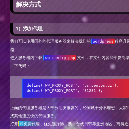
解决方式
1）添加代理
我们可以使用国外的代理服务器来解决我们的
程序升
wordpress
题
进入服务器内下载
文件，在文件内容底部复制
wp-config.php
一下代码：
define('WP_PROXY_HOST', 'us.centos.bz');

define('WP_PROXY_PORT', '31281');
上面的代理服务器是大部分朋友推荐的，经测试十分不理想，大家
找其他速度快的代理服务。
打开
免费代理
，优先选择港、澳、台或日韩等亚洲地区，离得近