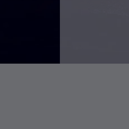
P
L
R
o
a
a
p
t
n
Linux创建、删除和更新软链接
u
e
d
浏
20631
览
l
s
o
次
a
t
m
解决宝塔面
数:
r
c
a
浏
14742
览
a
o
r
r-Organisations
次
r
m
t
在线查看全球海底光缆分布地
数:
浏
t
m
i
序、证书生成器等。非常适合社
11367