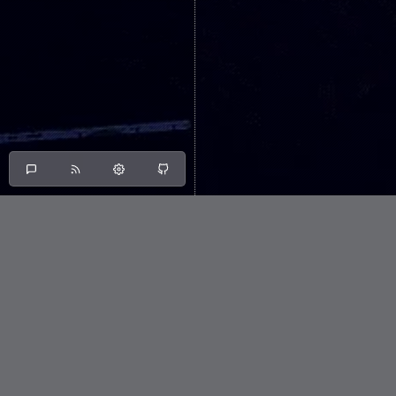
Articles under the
Home
Organisations