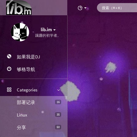
lib.im
蹒跚的初学者。
如果我是DJ
够格导航
Categories
部署记录
16
Linux
35
分享
50