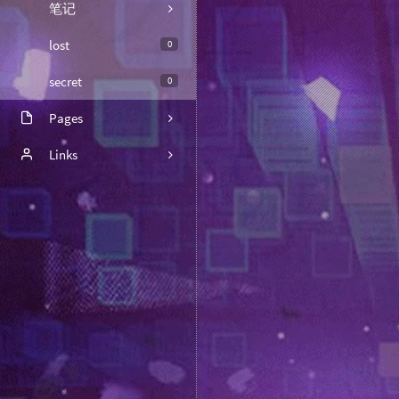
笔记
lost
0
secret
0
Pages
关于
Links
脚本收集
喜淘购
时光机
脚本2025