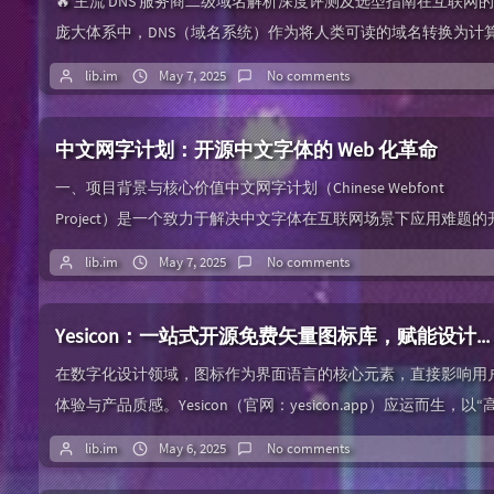
🔥 主流 DNS 服务商二级域名解析深度评测及选型指南在互联网的
庞大体系中，DNS（域名系统）作为将人类可读的域名转换为计
机能识别的 IP 地址的关键服务，其重要性不言而喻。对于需要精
lib.im
May 7, 2025
No comments
细化管理域名的用户而言，支持二级域名解析的 DNS 服务商尤为
键。本文将深度评测多家主流服务商，为您提供全面的选型参考
中文网字计划：开源中文字体的 Web 化革命
一、核心功能深度剖析1. 二级域名技术精解二级域名（SLD，
Second - Leve...
一、项目背景与核心价值中文网字计划（Chinese Webfont
Project）是一个致力于解决中文字体在互联网场景下应用难题的
源项目。传统中文字体因字符集庞大（常用字超2万）、文件体
lib.im
May 7, 2025
No comments
大（单字体包可达数十MB）等问题，难以像英文字体一样便捷地
应用于网页开发。该项目通过字体分包技术和全球CDN部署，将
Yesicon：一站式开源免费矢量图标库，赋能设计与开发
整字体切割为小型静态文件包，实现按需加载与快速渲染。其核
价值在于：​全字符集支持​...
在数字化设计领域，图标作为界面语言的核心元素，直接影响用
体验与产品质感。​Yesicon​（官网：yesicon.app）应运而生，以“
质量、开源、免费”为核心理念，汇聚全球194个顶级设计团队的
lib.im
May 6, 2025
No comments
25.4万+矢量图标，成为开发者与设计师的灵感宝库与效率工具。