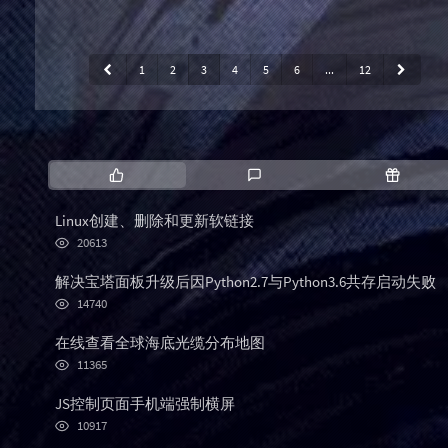
define('FORCE_SSL_ADMIN', true);警告提示修复网站可以正常运行..
1
2
3
4
5
6
...
12
P
L
R
o
a
a
p
t
n
Linux创建、删除和更新软链接
u
e
d
浏
20613
l
s
o
览
次
a
t
m
解决宝塔面板升级后因Python2.7与Python3.6共存启动失败
数:
r
c
a
浏
14740
览
a
o
r
次
r
m
t
在线查看全球海底光缆分布地图
数:
浏
t
m
i
11365
览
i
e
c
次
JS控制页面手机端强制横屏
c
n
l
数:
浏
l
t
e
10917
览
e
s
s