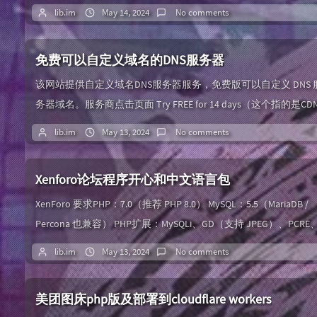
logo图的地址即可。来源<style> @media only screen and (min-
lib.im
May 14, 2024
No comments
width: 1200px) { .ui.container { width: 80% !important; } } ...
免费可以自定义域名的DNS服务器
该网站提供自定义域名DNS服务器服务，免费版可以自定义 DNS 
务器域名。服务商点击页面 Try FREE for 14 days（这个指的是CD
免费14天试用，DNS解析有长久免费解析量，看最后一个图），
lib.im
May 13, 2024
No comments
入邮箱密码注册一个账号，去邮箱验证链接。验证邮箱后需要在
Billing 点击 Update Billing Information，输入些注册信息。再在
Xenforo论坛程序开心和中文语言包
Billing 中点击 E...
XenForo 要求PHP：7.0（推荐 PHP 8.0） MySQL：5.5（MariaDB /
Percona 也兼容） PHP扩展：MySQLi、GD（支持 JPEG）、PCRE
cURL、SPL、SimpleXML、DOM、JSON、iconv、ctype不得禁用常
lib.im
May 13, 2024
No comments
用 PHP 功能下载：
美团图床php版及部署到cloudflare workers