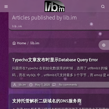
Articles published by lib.im
lib.im
Home
lib.im
Typecho文章发布时显示Database Query Error
问题所在Typecho 在初始化数据库的时候，选用了 utf8mb3 的编
码，而在 MySQL 中，utf8mb3只支持最多 3 个字节，而 emoji 是 4
个字节，所以出现该问题。只要文章中添加了 emoji，保存文章
lib.im
May 7, 2025
No comments
会显示 Database Query Error。解决方案1.删除emoji表情简单易
用，立竿见影。但是治标不治本。2.修改数据库编码步骤1：进入
支持托管解析二级域名的DNS服务商
据库管理执行命令al...