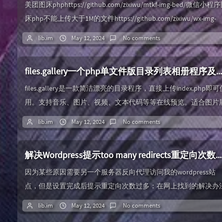
美团图床phphttps://github.com/zixiwu/mtkf-img-bed/微信小程
床php不能上传大于1M的文件https://github.com/zixiwu/wx-img-
bed163图床php不能上传中文名的文件
lib.im
May 12, 2024
No comments
https://github.com/zixiwu/163-img-bed某资源网图片上传接口来
部署到cloudflare workers来源源码：h...
files.gallery一个php单文件版目录列表相册程序及开心方法
files.gallery是一款简洁漂亮的目录程序，直接上传index.php即可
用。支持音乐、图片、视频、文本代码等等在线预览。适合图片
示，目录索引等需求。官网 DEMOfiles.photo.gallery任意版本破解
lib.im
May 12, 2024
No comments
复制下方代码在它加载的外部js文件之前找个地方直接粘贴就行
语言包会自动修改成最新版本的，无需担心!function(){const
解决Wordpress提示too many redirects重定向次数过多
t=window.XMLHttpR...
因为某些原因需要另一个服务器反向代理访问我的wordpress站
点，但是设置完成后提示重定向次数过多：在网上找到的解决办
进行了尝试。尝试修复修改wp-config.php，添加代码：
lib.im
May 12, 2024
No comments
$_SERVER['HTTPS'] = 'on'; define('FORCE_SSL_LOGIN', true);