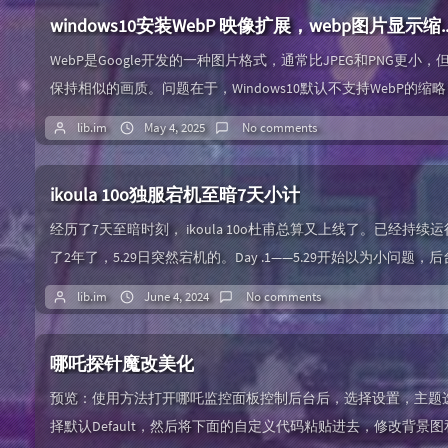
一、平台核心功能与资源规模​ 海量图标库：全球设计资源的整合者
windows10安装WebP 映像
Yesicon收录了从Material Design、Tabler ...
WebP是Google开发的一种图片格式，通常比JPEG和PNG更小，
保持相似的画质。问题在于，Windows10默认不支持WebP的缩略
图显示，所以在资源管理器中看不到WebP文件的预览图，这可能
lib.im
May 4, 2025
No comments
会影响工作效率，特别是需要快速查看大量图片的时候。为什么
Windows10默认不支持WebP的缩略图呢？可能是因为WebP格式
ikoula 10o独服宕机至暗7天小计
对较新，而且微软没有在系统中集成相关的解码器。对于常见的
片格式如...
经历了7天至暗时刻， ikoula 10o杜甫总算又上线了。已经持续运
了2年了，5.29日突然宕机的。Day .1——5.29开始以为小问题，后
重启一下可以解决，想简单了。重启完成依然连接不上，发工单
lib.im
June 4, 2024
No comments
系了客服Day .2——5.30客服建议进行网络引导来检查。于是后台
始进行网络引导，漫长的过程卡在了阶段3/5。Day .3——5.31阶段
哪吒探针魔改美化
3/5卡了整一天没有动静，于是再次联系了客服，...
预览：使用方法打开哪吒监控面板控制后台后，选择设置，主题
择默认Default，然后将下面的自定义代码粘贴进去，修改背景图